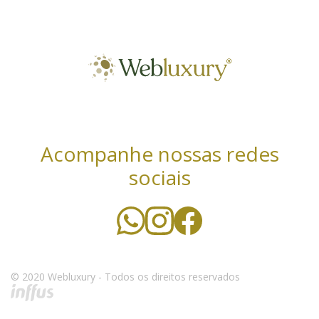
Acompanhe nossas redes
sociais
Utilizamos cookies essenciais e tecnologias
semelhantes de acordo com a nossa Política de
Privacidade e, ao continuar navegando, você concorda
com estas condições. Leia mais sobre nossa
política de
© 2020 Webluxury - Todos os direitos reservados
privacidade
.
CONCORDO