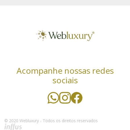
Acompanhe nossas redes
sociais
Utilizamos cookies essenciais e tecnologias
semelhantes de acordo com a nossa Política de
Privacidade e, ao continuar navegando, você concorda
com estas condições. Leia mais sobre nossa
política de
© 2020 Webluxury - Todos os direitos reservados
privacidade
.
CONCORDO