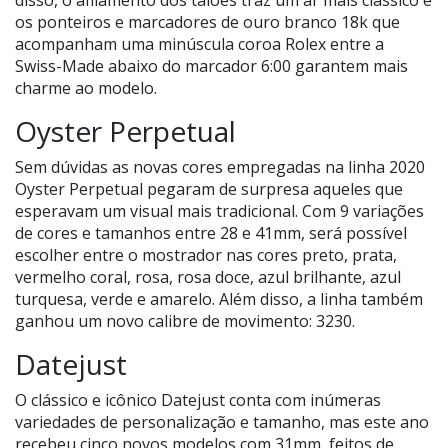
disso, o afilamento dos talões traz um ar mais clássico e
os ponteiros e marcadores de ouro branco 18k que
acompanham uma minúscula coroa Rolex entre a
Swiss-Made abaixo do marcador 6:00 garantem mais
charme ao modelo.
Oyster Perpetual
Sem dúvidas as novas cores empregadas na linha 2020
Oyster Perpetual pegaram de surpresa aqueles que
esperavam um visual mais tradicional. Com 9 variações
de cores e tamanhos entre 28 e 41mm, será possível
escolher entre o mostrador nas cores preto, prata,
vermelho coral, rosa, rosa doce, azul brilhante, azul
turquesa, verde e amarelo. Além disso, a linha também
ganhou um novo calibre de movimento: 3230.
Datejust
O clássico e icônico Datejust conta com inúmeras
variedades de personalização e tamanho, mas este ano
recebeu cinco novos modelos com 31mm, feitos de