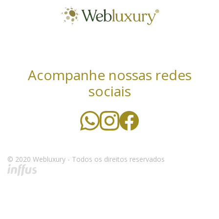
Acompanhe nossas redes
sociais
Utilizamos cookies essenciais e tecnologias
semelhantes de acordo com a nossa Política de
Privacidade e, ao continuar navegando, você concorda
com estas condições. Leia mais sobre nossa
política de
© 2020 Webluxury - Todos os direitos reservados
privacidade
.
CONCORDO